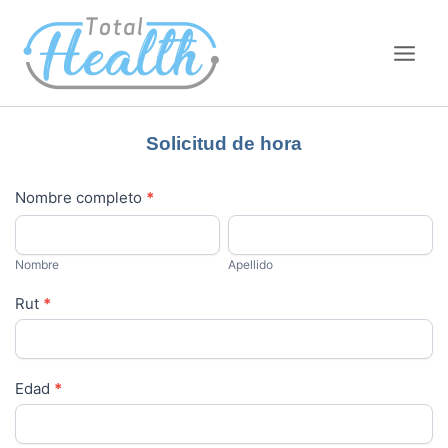
Ir
Main
al
Men
contenido
Solicitud de hora
solicitud
Nombre completo
*
Nombre
Apellido
Nombre
Apellido
Rut
*
Edad
*