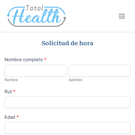
Ir
Main
al
Men
contenido
Solicitud de hora
solicitud
Nombre completo
*
Nombre
Apellido
Nombre
Apellido
Rut
*
Edad
*